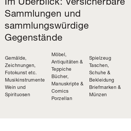
Im Überblick: Versicherbare
Sammlungen und
sammlungswürdige
Gegenstände
Möbel,
Gemälde,
Spielzeug
Antiquitäten &
Zeichnungen,
Taschen,
Teppiche
Fotokunst etc.
Schuhe &
Bücher,
Musikinstrumente
Bekleidung
Manuskripte &
Wein und
Briefmarken &
Comics
Spirituosen
Münzen
Porzellan