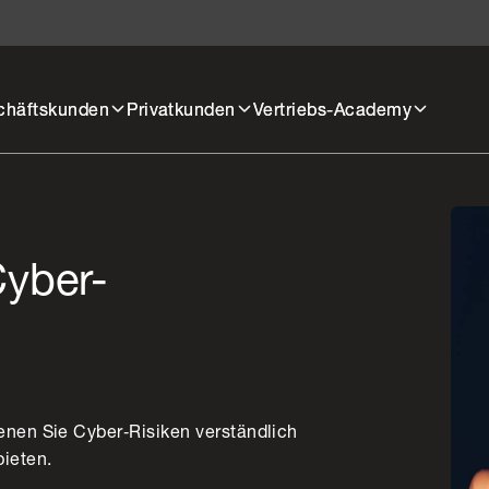
chäftskunden
Privatkunden
Vertriebs-Academy
Cyber-
enen Sie Cyber‑Risiken verständlich
ieten.