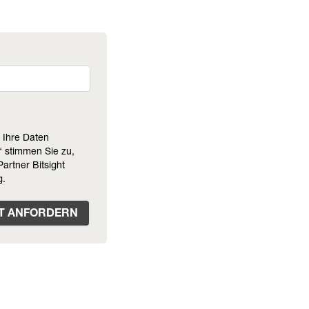
n Ihre Daten
“ stimmen Sie zu,
artner Bitsight
g.
T ANFORDERN