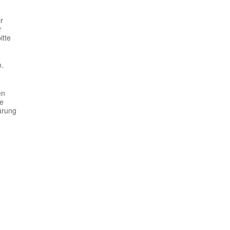
r
r
itte
n.
en
re
ärung