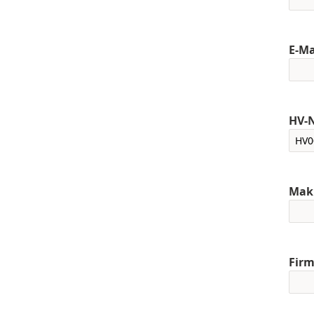
E-Ma
HV-
Makl
Firm