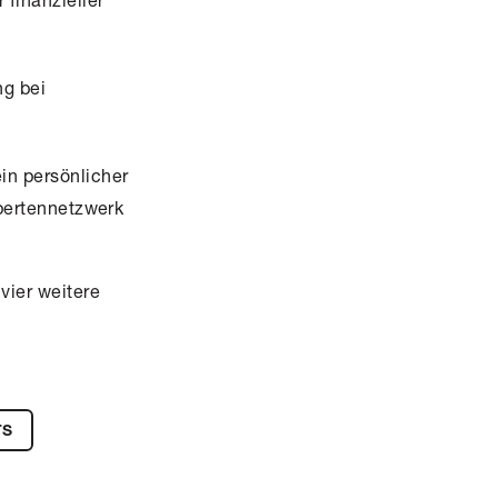
ng bei
in persönlicher
xpertennetzwerk
vier weitere
TS